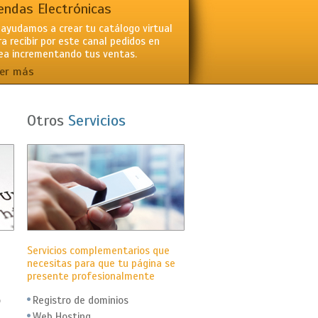
endas Electrónicas
 ayudamos a crear tu catálogo virtual
ra recibir por este canal pedidos en
nea incrementando tus ventas.
er más
Otros
Servicios
Servicios complementarios que
necesitas para que tu página se
presente profesionalmente
o
Registro de dominios
Web Hosting