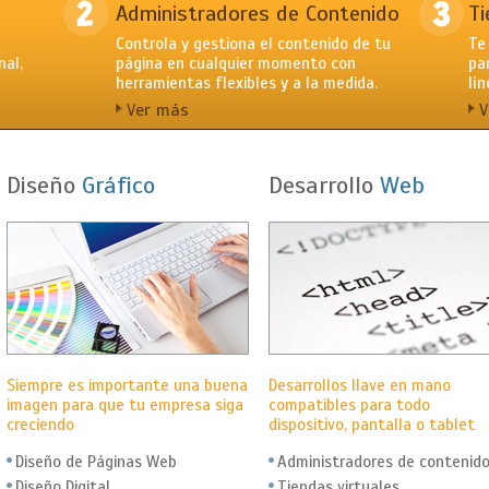
Administradores de Contenido
Ti
Controla y gestiona el contenido de tu
Te
nal,
página en cualquier momento con
pa
herramientas flexibles y a la medida.
lí
Ver más
V
Diseño
Gráfico
Desarrollo
Web
Siempre es importante una buena
Desarrollos llave en mano
imagen para que tu empresa siga
compatibles para todo
creciendo
dispositivo, pantalla o tablet
Diseño de Páginas Web
Administradores de contenid
Diseño Digital
Tiendas virtuales